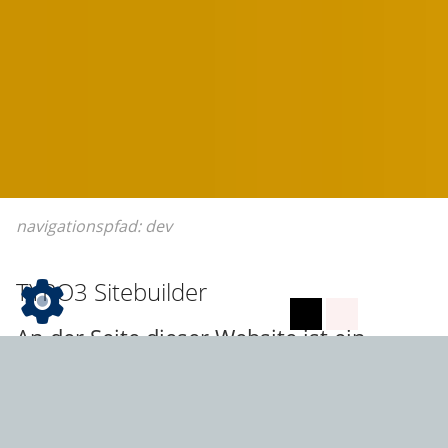
navigationspfad:
dev
TYPO3 Sitebuilder
An der Seite dieser Website ist ein
Paletten-Icon
platziert: Ein Klick öffnet
einen Styleswitcher. Hier kann man
einige Seiteneinstellungen verändern