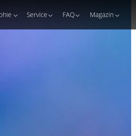
phie
Service
FAQ