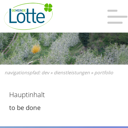
Bitte wählen Sie:
Sie sind hier:
zur Hauptnavigation
Dev
»
Hauptnavigation überspringen
Dienstleistungen
»
zum Hauptinhalt
Portfolio
zum Inhaltsverzeichnis
navigationspfad:
dev
»
dienstleistungen
»
portfolio
Hauptinhalt
to be done