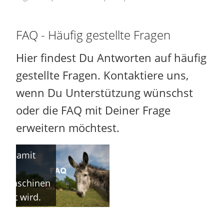
FAQ - Häufig gestellte Fragen
Hier findest Du Antworten auf häufig
gestellte Fragen. Kontaktiere uns,
wenn Du Unterstützung wünschst
oder die FAQ mit Deiner Frage
erweitern möchtest.
TITLE: Hier
t die volle
ge, damit
in
hmaschinen
ziert wird.