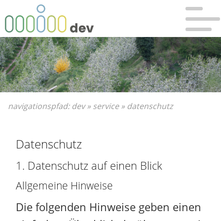
Bitte wählen Sie:
Sie sind hier:
zur Hauptnavigation
Dev
»
Hauptnavigation überspringen
Service
»
zum Hauptinhalt
Datenschutz
zum Inhaltsverzeichnis
navigationspfad:
dev
»
service
»
datenschutz
Datenschutz
1. Datenschutz auf einen Blick
Allgemeine Hinweise
Die folgenden Hinweise geben einen