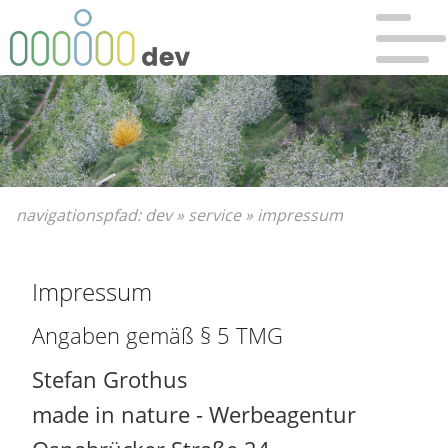
Bitte wählen Sie:
Sie sind hier:
zur Hauptnavigation
Dev
»
Hauptnavigation überspringen
Service
»
zum Hauptinhalt
Impressum
zum Inhaltsverzeichnis
navigationspfad:
dev
»
service
»
impressum
Impressum
Angaben gemäß § 5 TMG
Stefan Grothus
made in nature - Werbeagentur