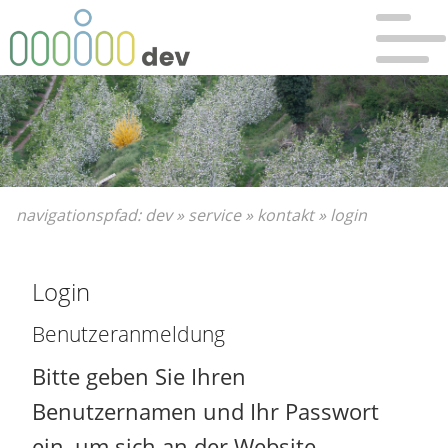
Bitte wählen Sie:
Sie sind hier:
zur Hauptnavigation
Dev
»
Hauptnavigation überspringen
Service
»
zum Hauptinhalt
Kontakt
»
zum Inhaltsverzeichnis
Login
navigationspfad:
dev
»
service
»
kontakt
»
login
Login
Benutzeranmeldung
Bitte geben Sie Ihren
Benutzernamen und Ihr Passwort
ein, um sich an der Website