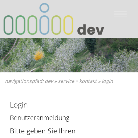
Bitte wählen Sie:
Sie sind hier:
zur Hauptnavigation
Dev
»
Hauptnavigation überspringen
Service
»
zum Hauptinhalt
Kontakt
»
zum Inhaltsverzeichnis
Login
navigationspfad:
dev
»
service
»
kontakt
»
login
Login
Benutzeranmeldung
Bitte geben Sie Ihren