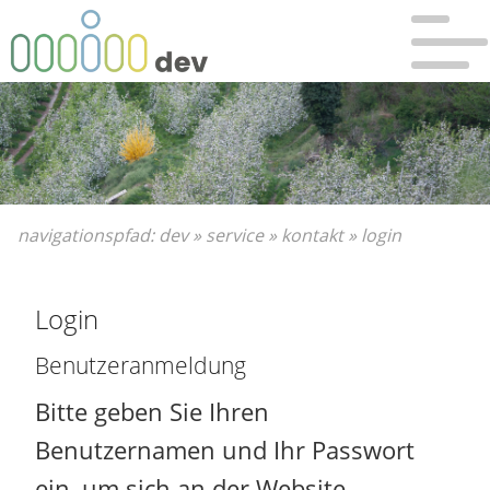
Bitte wählen Sie:
Sie sind hier:
zur Hauptnavigation
Dev
»
Hauptnavigation überspringen
Service
»
zum Hauptinhalt
Kontakt
»
zum Inhaltsverzeichnis
Login
navigationspfad:
dev
»
service
»
kontakt
»
login
Login
Benutzeranmeldung
Bitte geben Sie Ihren
Benutzernamen und Ihr Passwort
ein, um sich an der Website