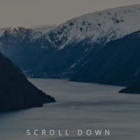
PHILOSOPHIE
MEHR LESEN...
S
C
R
O
L
L
D
O
W
N