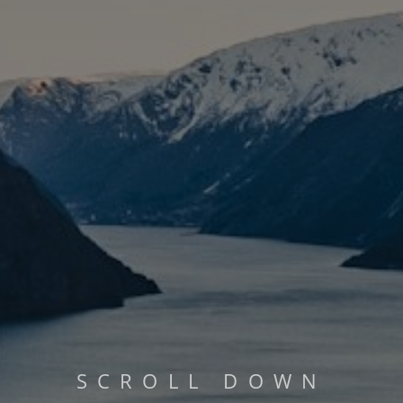
PHILOSOPHIE
MEHR LESEN...
S
C
R
O
L
L
D
O
W
N