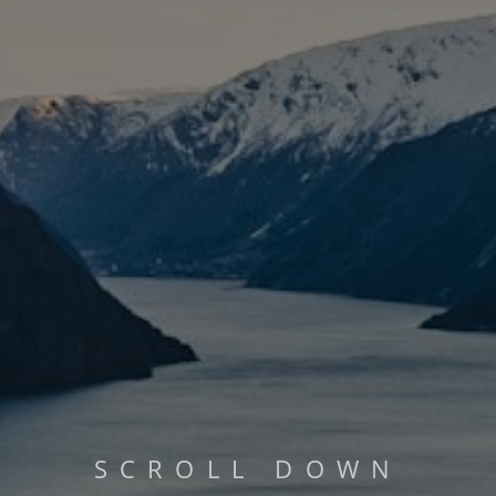
PHILOSOPHIE
MEHR LESEN...
S
C
R
O
L
L
D
O
W
N