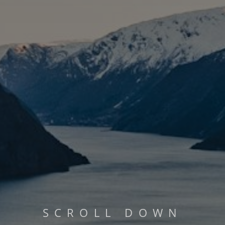
PHILOSOPHIE
MEHR LESEN...
S
C
R
O
L
L
D
O
W
N