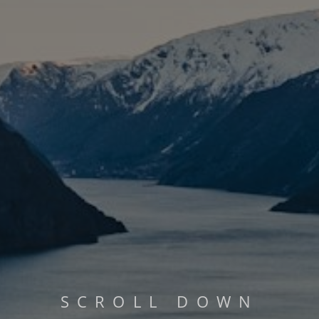
PHILOSOPHIE
MEHR LESEN...
S
C
R
O
L
L
D
O
W
N