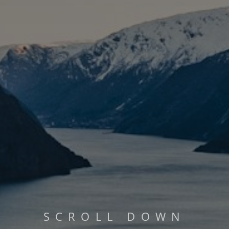
PHILOSOPHIE
MEHR LESEN...
S
C
R
O
L
L
D
O
W
N